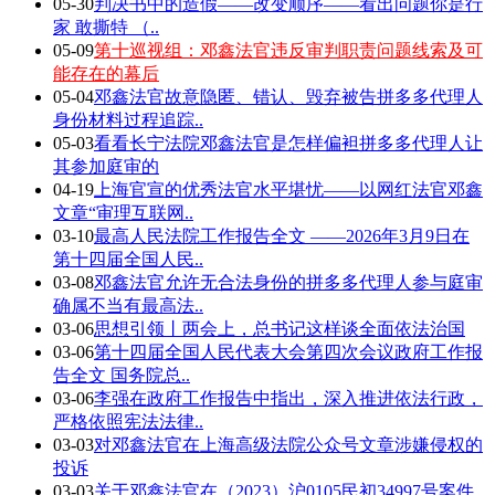
05-30
判决书中的造假——改变顺序——看出问题你是行
家 敢撕特 （..
05-09
第十巡视组：邓鑫法官违反审判职责问题线索及可
能存在的幕后
05-04
邓鑫法官故意隐匿、错认、毁弃被告拼多多代理人
身份材料过程追踪..
05-03
看看长宁法院邓鑫法官是怎样偏袒拼多多代理人让
其参加庭审的
04-19
上海官宣的优秀法官水平堪忧——以网红法官邓鑫
文章“审理互联网..
03-10
最高人民法院工作报告全文 ——2026年3月9日在
第十四届全国人民..
03-08
邓鑫法官允许无合法身份的拼多多代理人参与庭审
确属不当有最高法..
03-06
思想引领丨两会上，总书记这样谈全面依法治国
03-06
第十四届全国人民代表大会第四次会议政府工作报
告全文 国务院总..
03-06
李强在政府工作报告中指出，深入推进依法行政，
严格依照宪法法律..
03-03
对邓鑫法官在上海高级法院公众号文章涉嫌侵权的
投诉
03-03
关于邓鑫法官在（2023）沪0105民初34997号案件