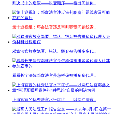
判决书中的造假——改变顺序——看出问题你..
第十巡视组：邓鑫法官违反审判职责问题线索..
邓鑫法官故意隐匿、错认、毁弃被告拼多多代..
看看长宁法院邓鑫法官是怎样偏袒拼多多代理..
上海官宣的优秀法官水平堪忧——以网红法官..