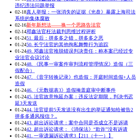
违纪违法问题举报
02-18
真人举报：一张消失的证据《光盘》暴露上海司法
系统的集体腐败
02-16
新年新想法——换一个思路告法官
02-14
邓鑫法官枉法裁判思维过程评析
01-24
51. 最后：拼多多之错，拼多多之恶
01-24
50. 长宁法官的其他徇私舞弊行为追踪
01-24
49. 邓鑫法官推脱错误判决责任：称本案已经过专
业法官会议讨论
01-24
48. 《民事一审案件审判流程管理情况》造假（三
假配合）
01-24
47. 《音字转换记录》也造假：开庭时间造假+人员
造假
01-24
46. 《元数据表3》造假掩盖庭审中断事件
01-24
45. 法官故意拖延办案：违反法定期限，判决书迟
延3天发送
01-24
44. 法官提前5天发送没有出生的举证通知给被告2
拼多多通风报信？..
01-24
43. 超出诉讼请求：案中合同是否成立不是诉请
01-24
42. 超出诉讼请求：《消保法》“欺诈”没有诉请
01-24
41. 一审遗漏诉讼请求3【211（十一）】