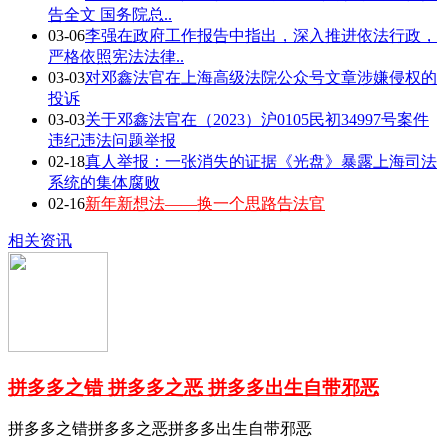
告全文 国务院总..
03-06
李强在政府工作报告中指出，深入推进依法行政，
严格依照宪法法律..
03-03
对邓鑫法官在上海高级法院公众号文章涉嫌侵权的
投诉
03-03
关于邓鑫法官在（2023）沪0105民初34997号案件
违纪违法问题举报
02-18
真人举报：一张消失的证据《光盘》暴露上海司法
系统的集体腐败
02-16
新年新想法——换一个思路告法官
相关资讯
拼多多之错 拼多多之恶 拼多多出生自带邪恶
拼多多之错拼多多之恶拼多多出生自带邪恶