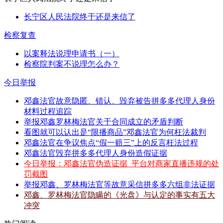
长宁区人民法院终于还是来信了
检察复查
以案释法说理申请书（一）
检察院判案不说理怎么办？
今日举报
邓鑫法官故意隐匿、错认、毁弃被告拼多多代理人身份
材料过程追踪
举报邓鑫罗林梅法官关于合同成立的矛盾判断
看图就可以认出是“限播商品”邓鑫法官为何枉法裁判
邓鑫法官在争议焦点“假一赔三”上的反言枉法过程
邓鑫法官毁弃拼多多代理人身份造假证据
今日举报：邓鑫法官伪造证据_平台对商家直播违规的处
罚截图
举报邓鑫、罗林梅法官等故意采信拼多多六组非法证据
邓鑫、罗林梅法官隐瞒的《光盘》与认定的事实有五大
冲突