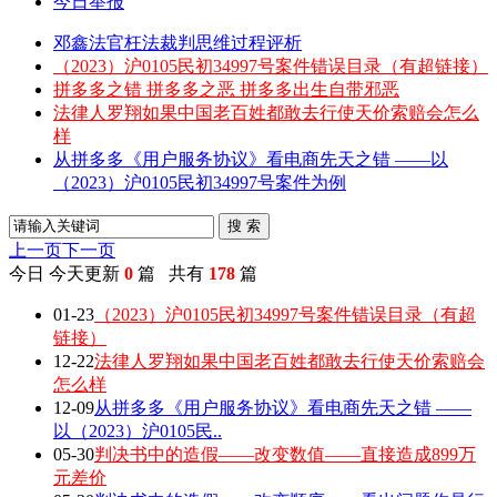
今日举报
邓鑫法官枉法裁判思维过程评析
（2023）沪0105民初34997号案件错误目录（有超链接）
拼多多之错 拼多多之恶 拼多多出生自带邪恶
法律人罗翔如果中国老百姓都敢去行使天价索赔会怎么
样
从拼多多《用户服务协议》看电商先天之错 ——以
（2023）沪0105民初34997号案件为例
搜 索
上一页
下一页
今日
今天更新
0
篇 共有
178
篇
01-23
（2023）沪0105民初34997号案件错误目录（有超
链接）
12-22
法律人罗翔如果中国老百姓都敢去行使天价索赔会
怎么样
12-09
从拼多多《用户服务协议》看电商先天之错 ——
以（2023）沪0105民..
05-30
判决书中的造假——改变数值——直接造成899万
元差价