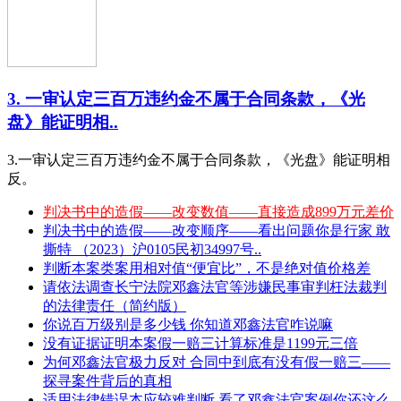
3. 一审认定三百万违约金不属于合同条款，《光
盘》能证明相..
3.一审认定三百万违约金不属于合同条款，《光盘》能证明相
反。
判决书中的造假——改变数值——直接造成899万元差价
判决书中的造假——改变顺序——看出问题你是行家 敢
撕特 （2023）沪0105民初34997号..
判断本案类案用相对值“便宜比”，不是绝对值价格差
请依法调查长宁法院邓鑫法官等涉嫌民事审判枉法裁判
的法律责任（简约版）
你说百万级别是多少钱 你知道邓鑫法官咋说嘛
没有证据证明本案假一赔三计算标准是1199元三倍
为何邓鑫法官极力反对 合同中到底有没有假一赔三——
探寻案件背后的真相
适用法律错误本应较难判断 看了邓鑫法官案例你还这么