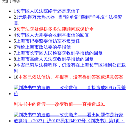
热门阅读
1
长宁区人民法院终于还是来信了
2
1元购得万元热水器 _当“刷单党”遇到“羊毛党” 法律究
竟..
3
长宁法院疑似拼多多法律顾问或保护伞
4
长宁区人大常委会收到举报信的回复
5
上海市纪委监委信访室不负责任
6
写给上海市政法委的举报信
7
上海市长宁区人民检察院收到举报信的回复
8
上海市高级人民法院收到举报信的回复
9
本案已穷尽法律程序，仍没有在上海长宁区得到公正裁
判
10
本案已依法信访、举报等，没有得到答案或满意答案
判决书中的造假——改变数值——直接造成8..