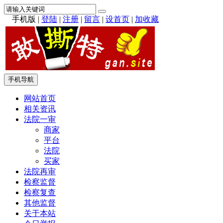
手机版
|
登陆
|
注册
|
留言
|
设首页
|
加收藏
手机导航
网站首页
相关资讯
法院一审
商家
平台
法院
买家
法院再审
检察监督
检察复查
其他监督
关于本站