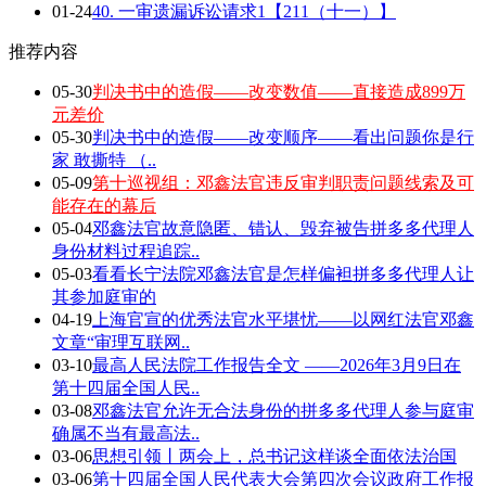
01-24
40. 一审遗漏诉讼请求1【211（十一）】
推荐内容
05-30
判决书中的造假——改变数值——直接造成899万
元差价
05-30
判决书中的造假——改变顺序——看出问题你是行
家 敢撕特 （..
05-09
第十巡视组：邓鑫法官违反审判职责问题线索及可
能存在的幕后
05-04
邓鑫法官故意隐匿、错认、毁弃被告拼多多代理人
身份材料过程追踪..
05-03
看看长宁法院邓鑫法官是怎样偏袒拼多多代理人让
其参加庭审的
04-19
上海官宣的优秀法官水平堪忧——以网红法官邓鑫
文章“审理互联网..
03-10
最高人民法院工作报告全文 ——2026年3月9日在
第十四届全国人民..
03-08
邓鑫法官允许无合法身份的拼多多代理人参与庭审
确属不当有最高法..
03-06
思想引领丨两会上，总书记这样谈全面依法治国
03-06
第十四届全国人民代表大会第四次会议政府工作报