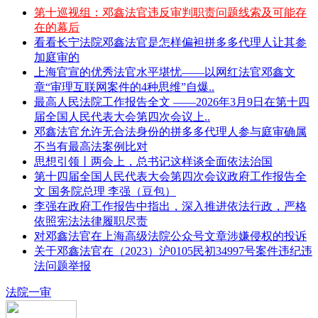
第十巡视组：邓鑫法官违反审判职责问题线索及可能存
在的幕后
看看长宁法院邓鑫法官是怎样偏袒拼多多代理人让其参
加庭审的
上海官宣的优秀法官水平堪忧——以网红法官邓鑫文
章“审理互联网案件的4种思维”自爆..
最高人民法院工作报告全文 ——2026年3月9日在第十四
届全国人民代表大会第四次会议上..
邓鑫法官允许无合法身份的拼多多代理人参与庭审确属
不当有最高法案例比对
思想引领丨两会上，总书记这样谈全面依法治国
第十四届全国人民代表大会第四次会议政府工作报告全
文 国务院总理 李强（豆包）
李强在政府工作报告中指出，深入推进依法行政，严格
依照宪法法律履职尽责
对邓鑫法官在上海高级法院公众号文章涉嫌侵权的投诉
关于邓鑫法官在（2023）沪0105民初34997号案件违纪违
法问题举报
法院一审